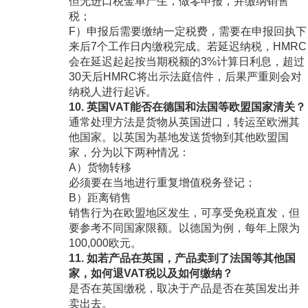
但无进口税金单产生，做零申报，并缴纳销售
税；
F）申报后需要缴纳一定税费，需要在申报回执下
来后7个工作日内缴税完成。若延迟纳税，HMRC
会在延迟起起按当期税额的3%计算日利息，超过
30天后HMRC将出示法庭信件，后果严重则会对
纳税人进行起诉。
10. 英国VAT能否在德国和法国等欧盟国家清关？
通常处理方法是货物从英国进口，转运至欧洲其
他国家。以英国为基地发送货物到其他欧盟国
家，分为以下两种情况：
A）货物转移
必须要在当地进行重复增值税务登记；
B）距离销售
销售行为在欧盟地区发生，可享受免税直发，但
要参考不同国家限额。以德国为例，每年上限为
100,000欧元。
11. 如若产品在英国，产品卖到了法国等其他国
家，如何退VAT税以及如何缴纳？
是否在英国缴税，取决于产品是否在英国发出并
卖出去。